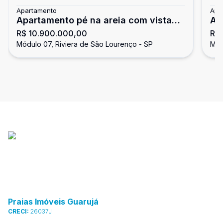
Apartamento
Apa
Apartamento pé na areia com vista
Ap
R$ 10.900.000,00
R$
para o mar, 4 suítes, Riviera de São
pa
Módulo 07, Riviera de São Lourenço - SP
Mód
Lourenço
Praias Imóveis Guarujá
CRECI:
26037J