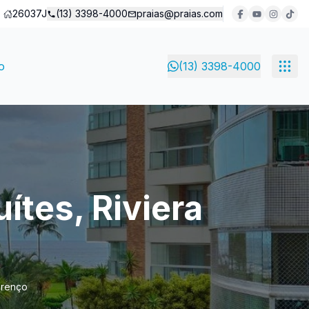
26037J
(13) 3398-4000
praias@praias.com
o
(13) 3398-4000
ítes, Riviera
urenço