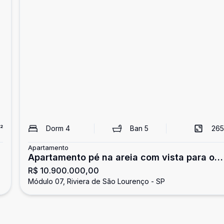
²
Dorm
4
Ban
5
265
Apartamento
Apartamento pé na areia com vista para o
R$ 10.900.000,00
mar, 4 suítes, Riviera de São Lourenço
Módulo 07, Riviera de São Lourenço - SP