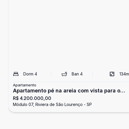
Dorm
4
Ban
4
134
m
Apartamento
Apartamento pé na areia com vista para o
R$ 4.200.000,00
mar, 4 suítes
Módulo 07, Riviera de São Lourenço - SP