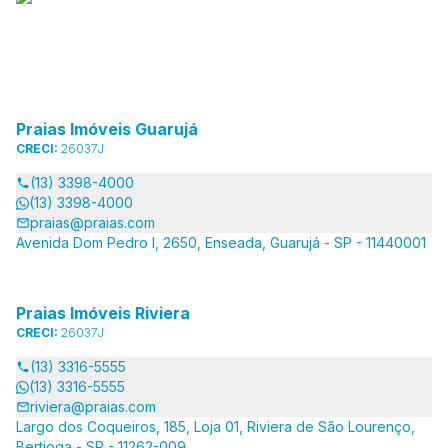
Praias Imóveis Guarujá
CRECI:
26037J
(13) 3398-4000
(13) 3398-4000
praias@praias.com
Avenida Dom Pedro I, 2650, Enseada, Guarujá - SP - 11440001
Praias Imóveis Riviera
CRECI:
26037J
(13) 3316-5555
(13) 3316-5555
riviera@praias.com
Largo dos Coqueiros, 185, Loja 01, Riviera de São Lourenço,
Bertioga - SP - 11262-009