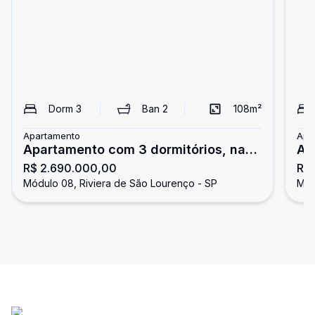
Dorm
3
Ban
2
108
m²
Apartamento
Apa
Apartamento com 3 dormitórios, na
Ap
R$ 2.690.000,00
R$
Riviera de São Lourenço
de
Módulo 08, Riviera de São Lourenço - SP
Mód