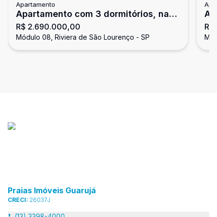
Apartamento
Apa
Apartamento com 3 dormitórios, na
Ap
R$ 2.690.000,00
R$
Riviera de São Lourenço
de
Módulo 08, Riviera de São Lourenço - SP
Mód
Praias Imóveis Guarujá
CRECI:
26037J
(13) 3398-4000