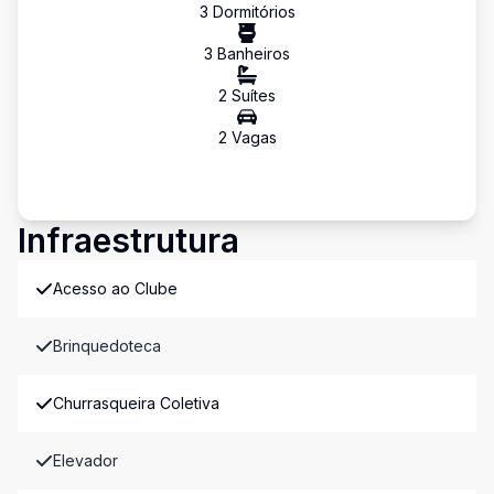
3
Dormitório
s
3
Banheiro
s
2
Suíte
s
2
Vaga
s
Infraestrutura
Acesso ao Clube
Brinquedoteca
Churrasqueira Coletiva
Elevador