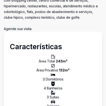
com shopping center, centro comercial e de serviços,
hipermercado, restaurantes, escolas, atendimento médico e
odontológico, flats, postos de abastecimento e serviços,
clube hípico, complexo tenístico, clube de golfe.
Agende sua visita.
Características
Área Total
243
m²
Área Privativa
132
m²
3
Dormitório
s
4
Banheiro
s
3
Suíte
s