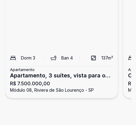
Dorm
3
Ban
4
137
m²
Apartamento
Apa
Apartamento, 3 suítes, vista para o
Co
R$ 7.500.000,00
R$
mar, Riviera de São Lourenço.
o m
Módulo 08, Riviera de São Lourenço - SP
Mód
Lo