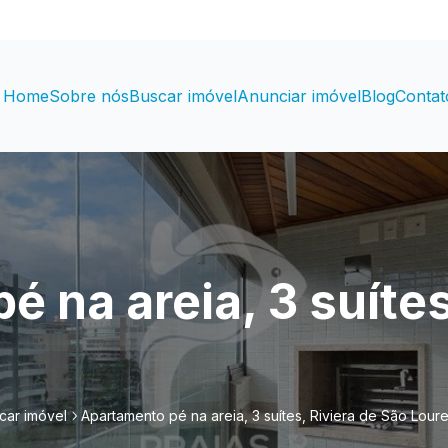
Home
Sobre nós
Buscar imóvel
Anunciar imóvel
Blog
Contat
 na areia, 3 suítes
car imóvel
Apartamento pé na areia, 3 suítes, Riviera de São Lour