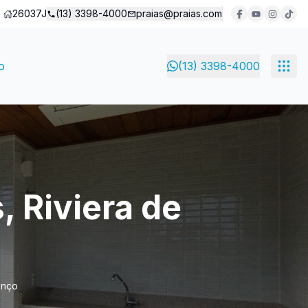
26037J
(13) 3398-4000
praias@praias.com
o
(13) 3398-4000
, Riviera de
enço