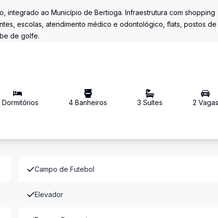
, integrado ao Município de Bertioga. Infraestrutura com shopping
ntes, escolas, atendimento médico e odontológico, flats, postos de
ube de golfe.
3
Dormitório
s
4
Banheiro
s
3
Suíte
s
2
Vaga
Campo de Futebol
Elevador