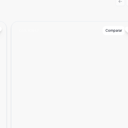
Prev
Cód:
82647
Comparar