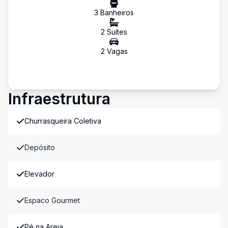
3
Banheiro
s
2
Suíte
s
2
Vaga
s
Infraestrutura
Churrasqueira Coletiva
Depósito
Elevador
Espaco Gourmet
Pé na Areia