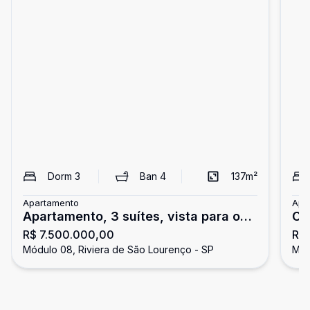
Dorm
3
Ban
4
137
m²
Apartamento
Apa
Apartamento, 3 suítes, vista para o
Co
R$ 7.500.000,00
R$
mar, Riviera de São Lourenço.
o m
Módulo 08, Riviera de São Lourenço - SP
Mód
Lo