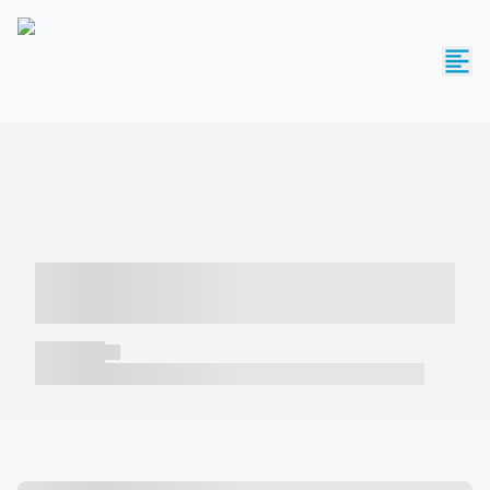
----- ----- -- ------ ---- ---- -- ----- -----
----- --- ------
----- -----
----- ----- -- ------ ---- ---- -- ----- ----- ----- --- ------