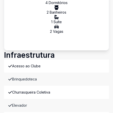
4
Dormitório
s
2
Banheiro
s
1
Suíte
2
Vaga
s
Infraestrutura
Acesso ao Clube
Brinquedoteca
Churrasqueira Coletiva
Elevador