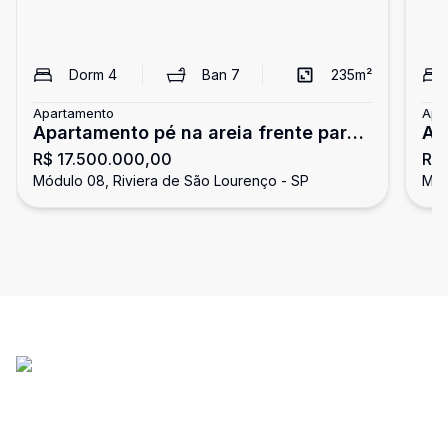
Dorm
4
Ban
7
235
m²
Apartamento
Apa
Apartamento pé na areia frente para
Ap
R$ 17.500.000,00
R$
o mar, 4 suítes, Riviera
do
Módulo 08, Riviera de São Lourenço - SP
Mód