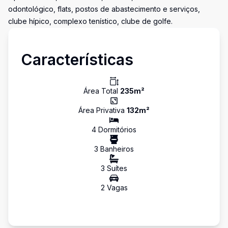
odontológico, flats, postos de abastecimento e serviços,
clube hípico, complexo tenístico, clube de golfe.
Características
Área Total
235
m²
Área Privativa
132
m²
4
Dormitório
s
3
Banheiro
s
3
Suíte
s
2
Vaga
s