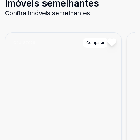
Imóveis semelhantes
Confira imóveis semelhantes
Cód:
87026
Comparar
Có