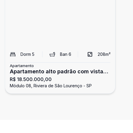
Dorm
5
Ban
6
208
m²
Apartamento
Apartamento alto padrão com vista
R$ 18.500.000,00
para o mar à venda na Riviera
Módulo 08, Riviera de São Lourenço - SP