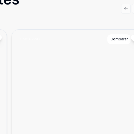
Prev
Cód:
87242
Comparar