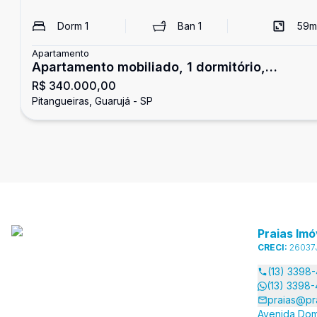
Dorm
1
Ban
1
59
m
Apartamento
Apartamento mobiliado, 1 dormitório,
R$ 340.000,00
Pitangueiras, Guarujá
Pitangueiras, Guarujá - SP
Praias Imó
CRECI:
26037
(13) 3398
(13) 3398
praias@pr
Avenida Dom