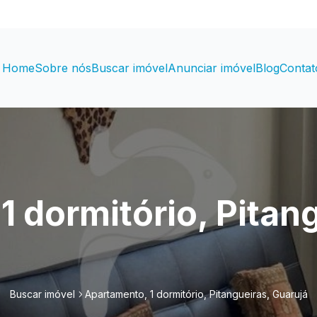
Home
Sobre nós
Buscar imóvel
Anunciar imóvel
Blog
Contat
 dormitório, Pitan
Buscar imóvel
Apartamento, 1 dormitório, Pitangueiras, Guarujá