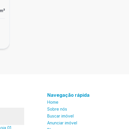
m²
Dorm
1
Ban
1
Apartamento
Apartamento com varanda, 1 dormitório,
R$ 360.000,00
Pitangueiras, Guarujá
Pitangueiras, Guarujá - SP
Navegação rápida
Home
Sobre nós
Buscar imóvel
Anunciar imóvel
oja 01,