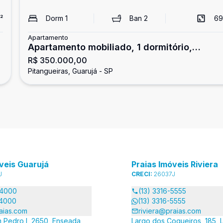
²
Dorm
1
Ban
2
69
Apartamento
Apartamento mobiliado, 1 dormitório,
R$ 350.000,00
Pitangueiras
Pitangueiras, Guarujá - SP
veis Guarujá
Praias Imóveis Riviera
J
CRECI:
26037J
-4000
(13) 3316-5555
-4000
(13) 3316-5555
aias.com
riviera@praias.com
 Pedro I, 2650, Enseada,
Largo dos Coqueiros, 185, L