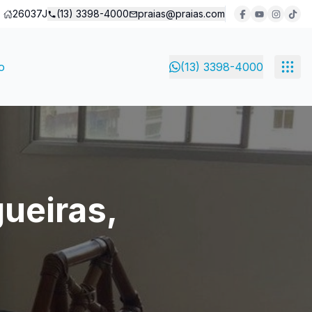
26037J
(13) 3398-4000
praias@praias.com
o
(13) 3398-4000
gueiras,