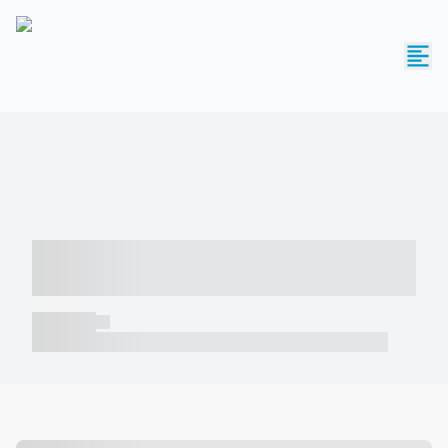
----- ----- -- ------ ---- ---- -- ----- -----
----- --- ------
----- -----
----- ----- -- ------ ---- ---- -- ----- ----- ----- --- ------