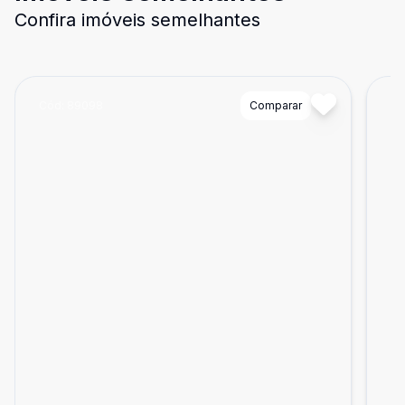
Confira imóveis semelhantes
Cód:
89098
Comparar
Có