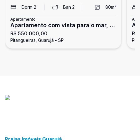
Dorm
2
Ban
2
80
m²
Apartamento
Apa
Apartamento com vista para o mar, 2
Ap
R$ 550.000,00
R$
dormitórios, Pitangueiras, Guarujá
do
Pitangueiras, Guarujá - SP
Pit
Praias Imóveis Guarujá