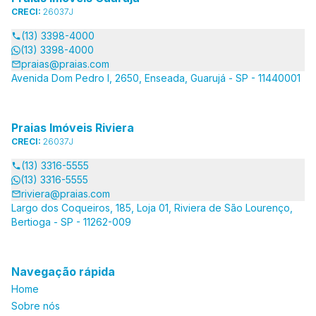
CRECI:
26037J
(13) 3398-4000
(13) 3398-4000
praias@praias.com
Avenida Dom Pedro I, 2650, Enseada, Guarujá - SP - 11440001
Praias Imóveis Riviera
CRECI:
26037J
(13) 3316-5555
(13) 3316-5555
riviera@praias.com
Largo dos Coqueiros, 185, Loja 01, Riviera de São Lourenço,
Bertioga - SP - 11262-009
Navegação rápida
Home
Sobre nós