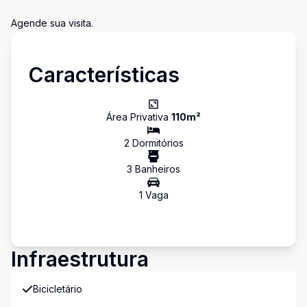
Agende sua visita.
Características
Área Privativa
110
m²
2
Dormitório
s
3
Banheiro
s
1
Vaga
Infraestrutura
Bicicletário