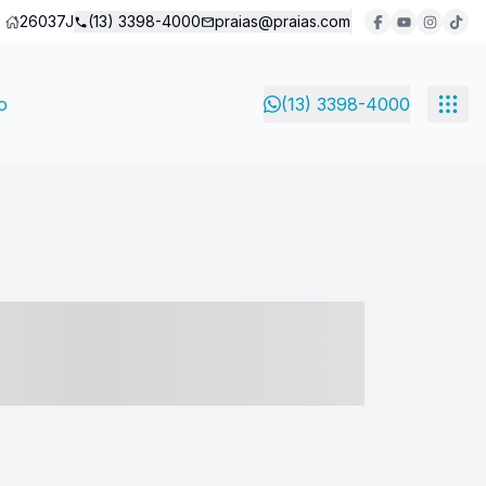
26037J
(13) 3398-4000
praias@praias.com
o
(13) 3398-4000
- ----- ----- --