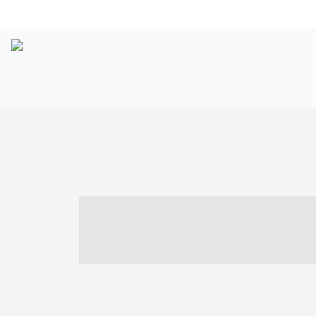
----- ----- -- -
- ------