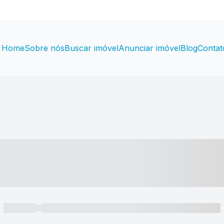
Home
Sobre nós
Buscar imóvel
Anunciar imóvel
Blog
Contat
----- ---- ---- -- ----
----- -----
----- ----- -- ------ ---- ---- -- ----- ----- ----- --- ------