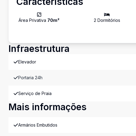
Características
Área Privativa
70
m²
2
Dormitório
s
Infraestrutura
Elevador
Portaria 24h
Serviço de Praia
Mais informações
Armários Embutidos