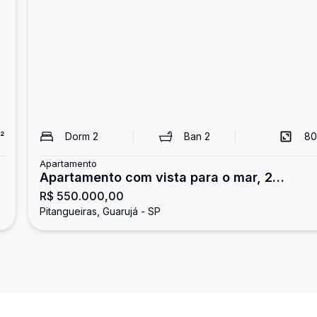
²
Dorm
2
Ban
2
80
Apartamento
Apartamento com vista para o mar, 2
R$ 550.000,00
dormitórios, Pitangueiras, Guarujá
Pitangueiras, Guarujá - SP