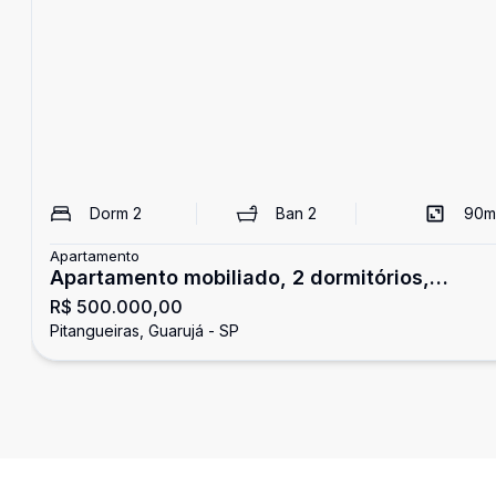
Dorm
2
Ban
2
90
m
Apartamento
Apartamento mobiliado, 2 dormitórios,
R$ 500.000,00
Pitangueiras, Guarujá
Pitangueiras, Guarujá - SP