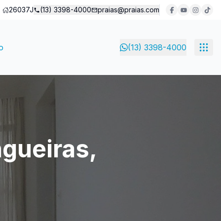
26037J
(13) 3398-4000
praias@praias.com
o
(13) 3398-4000
gueiras,