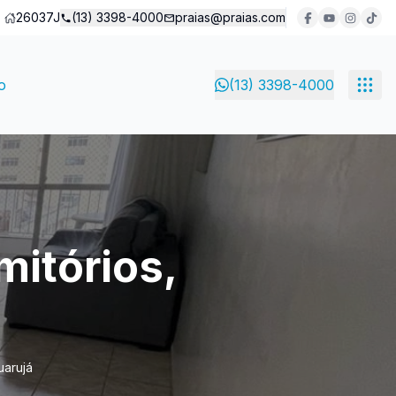
26037J
(13) 3398-4000
praias@praias.com
o
(13) 3398-4000
itórios,
uarujá