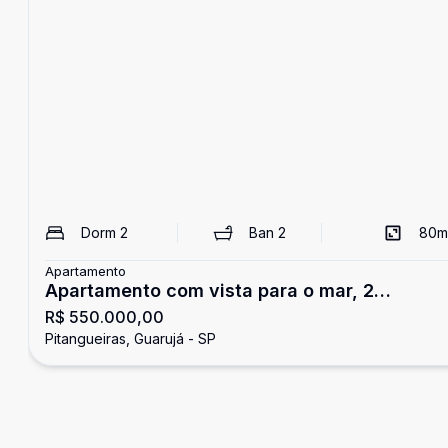
Dorm
2
Ban
2
80
m
Apartamento
Apartamento com vista para o mar, 2
R$ 550.000,00
dormitórios, Pitangueiras, Guarujá
Pitangueiras, Guarujá - SP