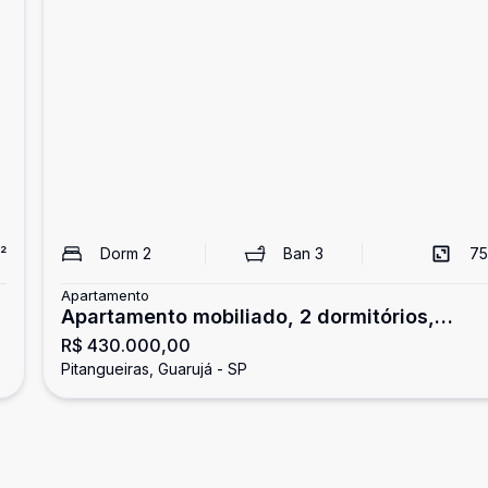
²
Dorm
2
Ban
3
75
Apartamento
Apartamento mobiliado, 2 dormitórios,
R$ 430.000,00
Pitangueiras, Guarujá
Pitangueiras, Guarujá - SP