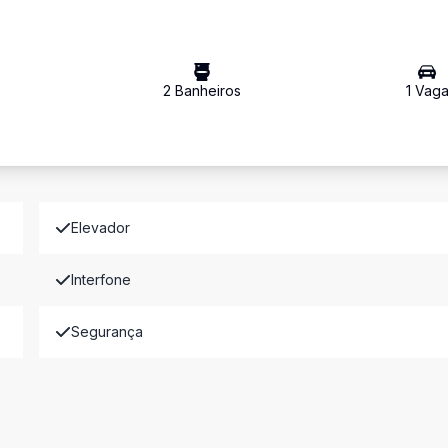
2
Banheiro
s
1
Vag
Elevador
Interfone
Segurança