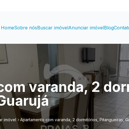
Home
Sobre nós
Buscar imóvel
Anunciar imóvel
Blog
Contat
om varanda, 2 dorm
 Guarujá
r imóvel
Apartamento com varanda, 2 dormitórios, Pitangueiras, G