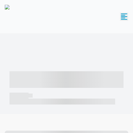
----- ----- -- ------ ---- ---- -- ----- -----
----- --- ------
----- -----
----- ----- -- ------ ---- ---- -- ----- ----- ----- --- ------