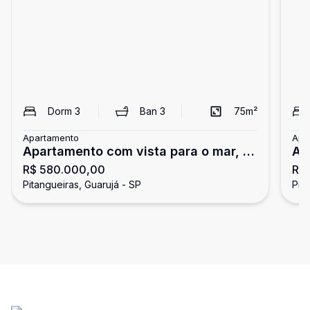
Dorm
3
Ban
3
75
m²
Apartamento
Apa
Apartamento com vista para o mar, 3
Ap
R$ 580.000,00
R$
dormitórios, Pitangueiras, Guarujá
do
Pitangueiras, Guarujá - SP
Pit