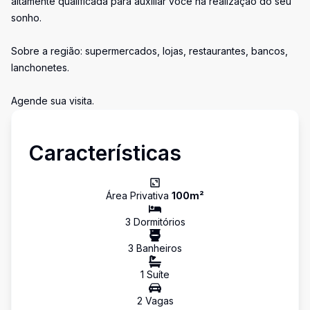
altamente qualificada para auxiliar você na realização do seu
sonho.
Sobre a região: supermercados, lojas, restaurantes, bancos,
lanchonetes.
Agende sua visita.
Características
Área Privativa
100
m²
3
Dormitório
s
3
Banheiro
s
1
Suíte
2
Vaga
s