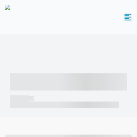
----- ----- -- ------ ---- ---- -- ----- -----
----- --- ------
----- -----
----- ----- -- ------ ---- ---- -- ----- ----- ----- --- ------