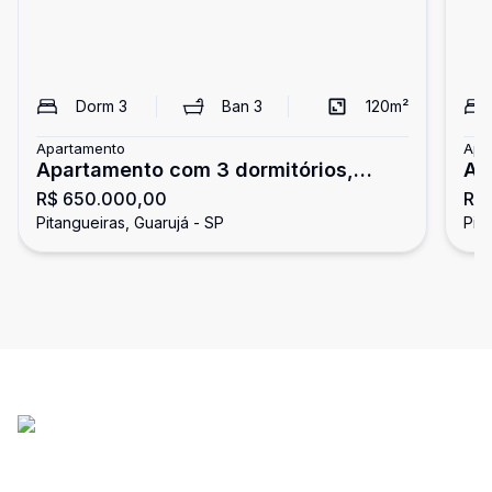
Dorm
3
Ban
3
120
m²
Apartamento
Apa
Apartamento com 3 dormitórios,
Ap
R$ 650.000,00
R$
Pitangueiras, Guarujá
do
Pitangueiras, Guarujá - SP
Pit