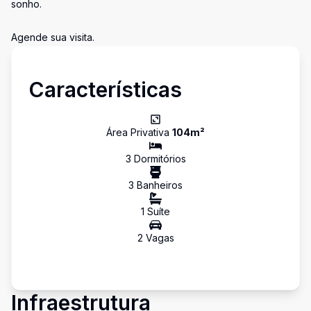
sonho.
Agende sua visita.
Características
Área Privativa
104
m²
3
Dormitório
s
3
Banheiro
s
1
Suíte
2
Vaga
s
Infraestrutura