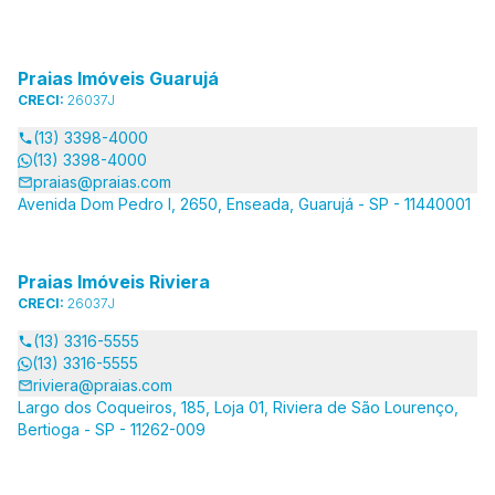
Praias Imóveis Guarujá
CRECI:
26037J
(13) 3398-4000
(13) 3398-4000
praias@praias.com
Avenida Dom Pedro I, 2650, Enseada, Guarujá - SP - 11440001
Praias Imóveis Riviera
CRECI:
26037J
(13) 3316-5555
(13) 3316-5555
riviera@praias.com
Largo dos Coqueiros, 185, Loja 01, Riviera de São Lourenço,
Bertioga - SP - 11262-009