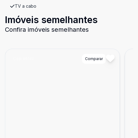
TV a cabo
Imóveis semelhantes
Confira imóveis semelhantes
Cód:
89140
Comparar
Có