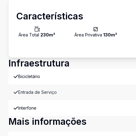
Características
Área Total
230
m²
Área Privativa
130
m²
Infraestrutura
Bicicletário
Entrada de Serviço
Interfone
Mais informações