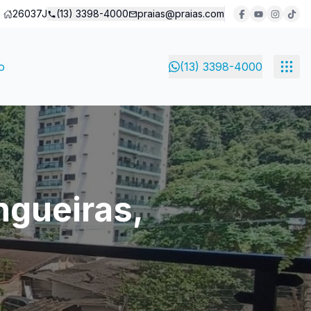
26037J
(13) 3398-4000
praias@praias.com
o
(13) 3398-4000
ngueiras,