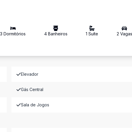
3
Dormitório
s
4
Banheiro
s
1
Suíte
2
Vaga
Elevador
Gás Central
Sala de Jogos