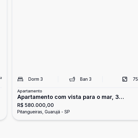
²
Dorm
3
Ban
3
75
Apartamento
Apartamento com vista para o mar, 3
R$ 580.000,00
dormitórios, Pitangueiras, Guarujá
Pitangueiras, Guarujá - SP