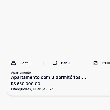
Dorm
3
Ban
3
120
m
Apartamento
Apartamento com 3 dormitórios,
R$ 650.000,00
Pitangueiras, Guarujá
Pitangueiras, Guarujá - SP