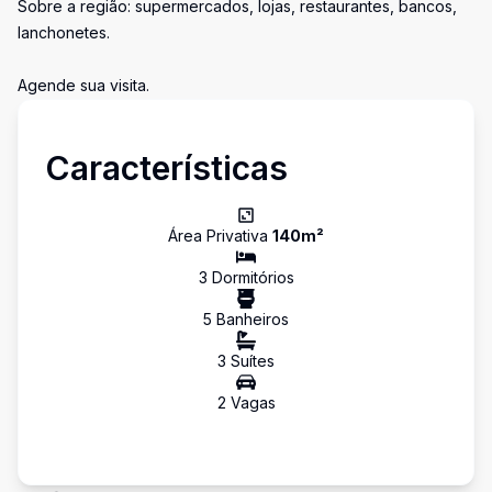
Sobre a região: supermercados, lojas, restaurantes, bancos,
lanchonetes.
Agende sua visita.
Características
Área Privativa
140
m²
3
Dormitório
s
5
Banheiro
s
3
Suíte
s
2
Vaga
s