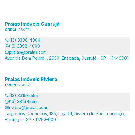
Praias Imóveis Guarujá
CRECI:
26037J
(13) 3398-4000
(13) 3398-4000
praias@praias.com
Avenida Dom Pedro I, 2650, Enseada, Guarujá - SP - 11440001
Praias Imóveis Riviera
CRECI:
26037J
(13) 3316-5555
(13) 3316-5555
riviera@praias.com
Largo dos Coqueiros, 185, Loja 01, Riviera de São Lourenço,
Bertioga - SP - 11262-009