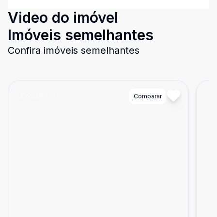
Video do imóvel
Imóveis semelhantes
Confira imóveis semelhantes
Cód:
89030
Comparar
Có