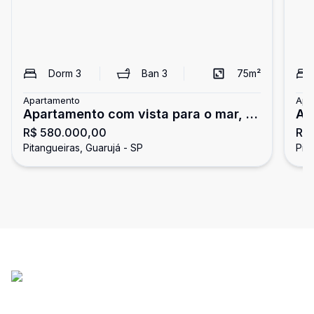
Dorm
3
Ban
3
75
m²
Apartamento
Apa
Apartamento com vista para o mar, 3
Ap
R$ 580.000,00
R$
dormitórios, Pitangueiras, Guarujá
do
Pitangueiras, Guarujá - SP
Pit