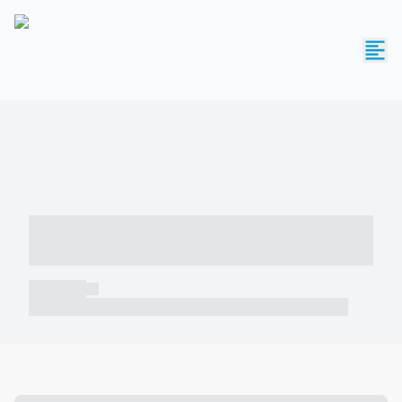
----- ----- -- ------ ---- ---- -- ----- -----
----- --- ------
----- -----
----- ----- -- ------ ---- ---- -- ----- ----- ----- --- ------