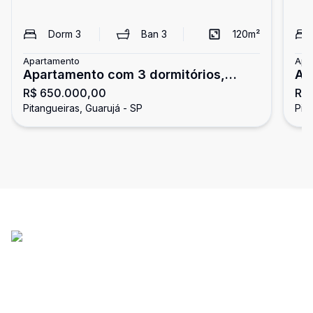
Dorm
3
Ban
3
120
m²
Apartamento
Apa
Apartamento com 3 dormitórios,
Ap
R$ 650.000,00
R$
Pitangueiras, Guarujá
do
Pitangueiras, Guarujá - SP
Pit