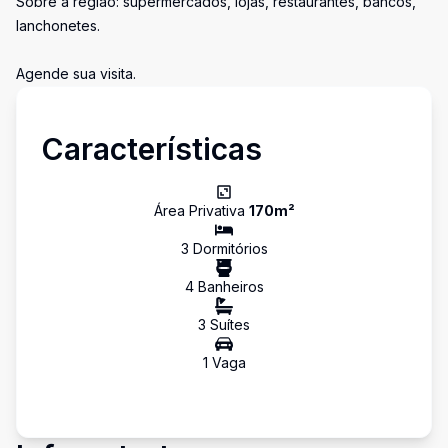
Sobre a região: supermercados, lojas, restaurantes, bancos,
lanchonetes.
Agende sua visita.
Características
Área Privativa
170
m²
3
Dormitório
s
4
Banheiro
s
3
Suíte
s
1
Vaga