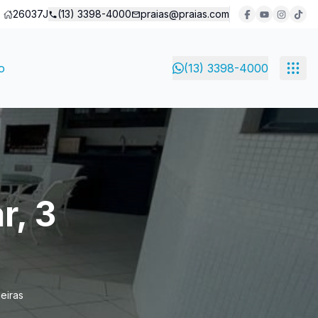
26037J
(13) 3398-4000
praias@praias.com
o
(13) 3398-4000
r, 3
eiras