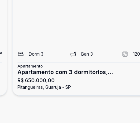
²
Dorm
3
Ban
3
120
Apartamento
Apartamento com 3 dormitórios,
R$ 650.000,00
Pitangueiras, Guarujá
Pitangueiras, Guarujá - SP