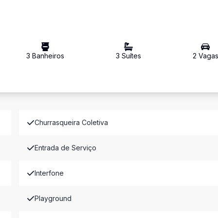
3
Banheiro
s
3
Suíte
s
2
Vaga
Churrasqueira Coletiva
Entrada de Serviço
Interfone
Playground