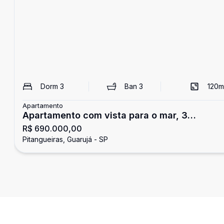
Dorm
3
Ban
3
120
m
Apartamento
Apartamento com vista para o mar, 3
R$ 690.000,00
dormitórios, Pitangueiras, Guarujá
Pitangueiras, Guarujá - SP