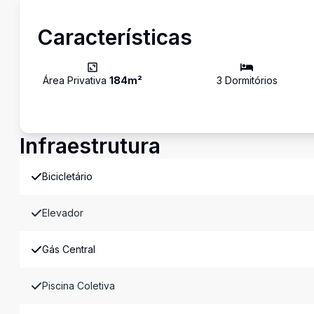
Características
Área Privativa
184
m²
3
Dormitório
s
Infraestrutura
Bicicletário
Elevador
Gás Central
Piscina Coletiva