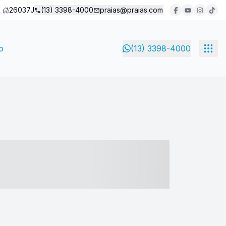
26037J
(13) 3398-4000
praias@praias.com
o
(13) 3398-4000
- ----- ----- --