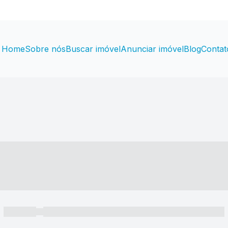
Home
Sobre nós
Buscar imóvel
Anunciar imóvel
Blog
Contat
----- ---- ---- -- ----
----- -----
----- ----- -- ------ ---- ---- -- ----- ----- ----- --- ------