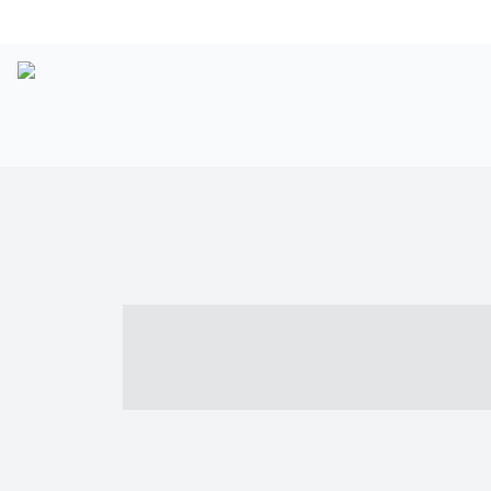
----- ----- -- -
- ------