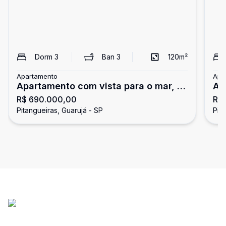
Dorm
3
Ban
3
120
m²
Apartamento
Apa
Apartamento com vista para o mar, 3
Ap
R$ 690.000,00
R$
dormitórios, Pitangueiras, Guarujá
Pi
Pitangueiras, Guarujá - SP
Pit