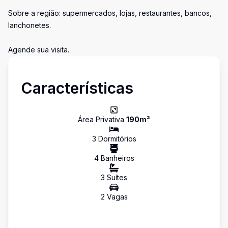
Sobre a região: supermercados, lojas, restaurantes, bancos,
lanchonetes.
Agende sua visita.
Características
Área Privativa
190
m²
3
Dormitório
s
4
Banheiro
s
3
Suíte
s
2
Vaga
s