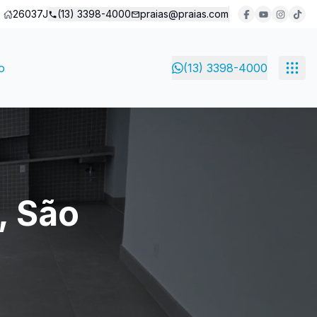
26037J
(13) 3398-4000
praias@praias.com
o
(13) 3398-4000
, São