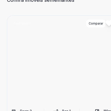
Confira imóveis semelhantes
Cód:
88267
Comparar