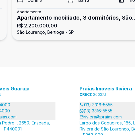
²
Dorm
3
Ban
2
110
Apartamento
Apartamento mobiliado, 3 dormitórios, São
R$ 2.200.000,00
Lourenço
São Lourenço, Bertioga - SP
veis Guarujá
Praias Imóveis Riviera
J
CRECI:
26037J
-4000
(13) 3316-5555
-4000
(13) 3316-5555
aias.com
riviera@praias.com
 Pedro I, 2650, Enseada,
Largo dos Coqueiros, 185, L
 - 11440001
Riviera de São Lourenço, B
- 11262-009