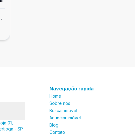
m²
Dorm
3
Ban
2
1
Apartamento
Apartamento com varanda gourmet
R$ 2.190.000,00
integrada em São Lourenço
São Lourenço, Bertioga - SP
Navegação rápida
Home
Sobre nós
Buscar imóvel
Anunciar imóvel
oja 01,
Blog
ertioga - SP
Contato