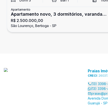
Dorm
3
Ban
1
110
m
Apartamento
Apartamento novo, 3 dormitórios, varanda
R$ 2.500.000,00
gourmet, São Lourenço
São Lourenço, Bertioga - SP
Praias Imó
CRECI:
26037
(13) 3398
(13) 3398
praias@pr
Avenida Dom
Guarujá - SP