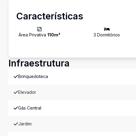
Características
Área Privativa
110
m²
3
Dormitório
s
Infraestrutura
Brinquedoteca
Elevador
Gás Central
Jardim