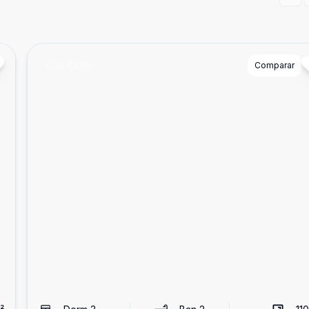
Prev
Cód:
81085
Comparar