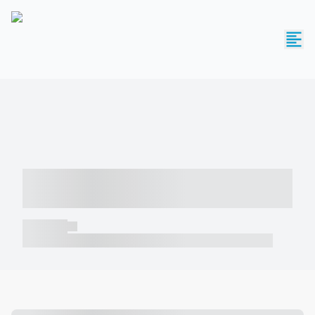
----- ----- -- ------ ---- ---- -- ----- -----
----- --- ------
----- -----
----- ----- -- ------ ---- ---- -- ----- ----- ----- --- ------