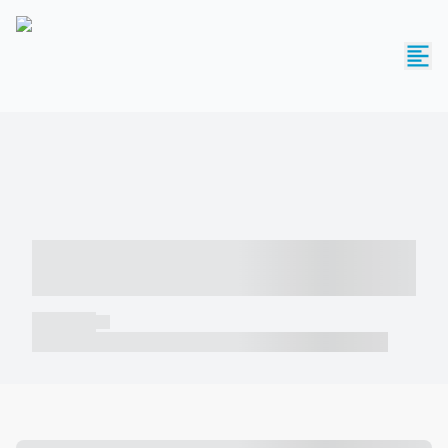
----- ----- -- ------ ---- ---- -- ----- -----
----- --- ------
----- -----
----- ----- -- ------ ---- ---- -- ----- ----- ----- --- ------