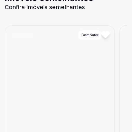
Confira imóveis semelhantes
Cód:
87028
Comparar
Có