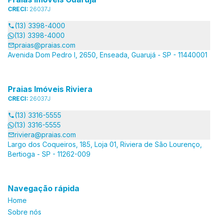
CRECI:
26037J
(13) 3398-4000
(13) 3398-4000
praias@praias.com
Avenida Dom Pedro I, 2650, Enseada, Guarujá - SP - 11440001
Praias Imóveis Riviera
CRECI:
26037J
(13) 3316-5555
(13) 3316-5555
riviera@praias.com
Largo dos Coqueiros, 185, Loja 01, Riviera de São Lourenço,
Bertioga - SP - 11262-009
Navegação rápida
Home
Sobre nós