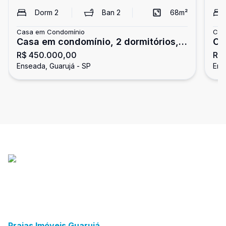
Dorm
2
Ban
2
68
m²
Casa em Condomínio
Cas
Casa em condomínio, 2 dormitórios,
Ca
R$ 450.000,00
R$
Enseada, Guarujá
té
Enseada, Guarujá - SP
Ens
Gu
Praias Imóveis Guarujá