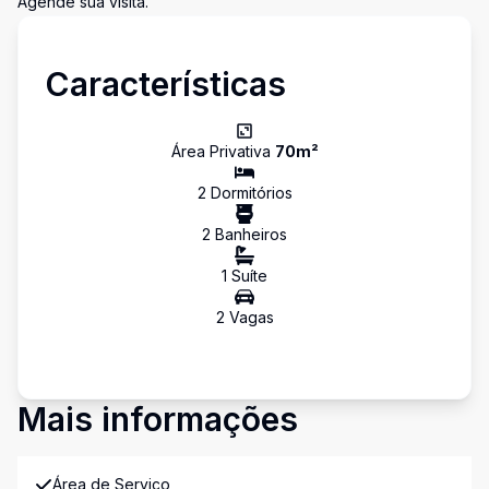
Agende sua visita.
Características
Área Privativa
70
m²
2
Dormitório
s
2
Banheiro
s
1
Suíte
2
Vaga
s
Mais informações
Área de Serviço