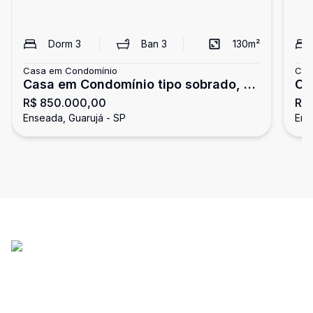
Dorm
3
Ban
3
130
m²
Casa em Condomínio
Cas
Casa em Condomínio tipo sobrado, 3
Ca
R$ 850.000,00
R$ 
dormitórios, Enseada, Guarujá
do
Enseada, Guarujá - SP
Ens