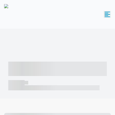
----- ----- -- ------ ---- ---- -- ----- -----
----- --- ------
----- -----
----- ----- -- ------ ---- ---- -- ----- ----- ----- --- ------