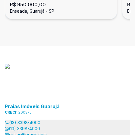
R$ 950.000,00
R$
Enseada, Guarujá
En
Enseada, Guarujá - SP
Ens
Praias Imóveis Guarujá
CRECI:
26037J
(13) 3398-4000
(13) 3398-4000
praias@praias.com