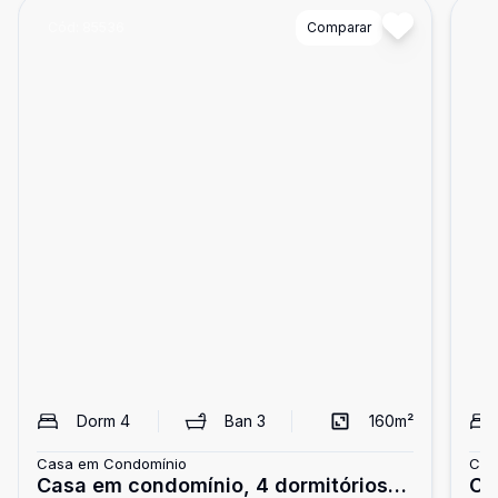
Cód:
85536
Comparar
Có
Dorm
4
Ban
3
160
m²
Casa em Condomínio
Cas
Casa em condomínio, 4 dormitórios,
Ca