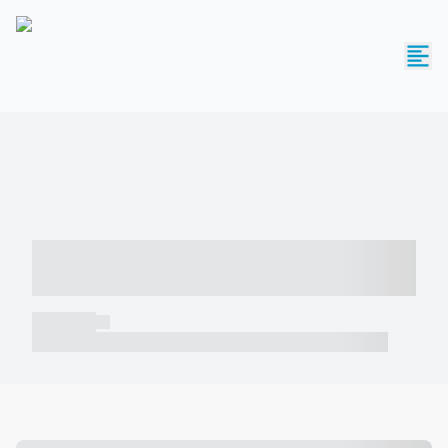
----- ----- -- ------ ---- ---- -- ----- -----
----- --- ------
----- -----
----- ----- -- ------ ---- ---- -- ----- ----- ----- --- ------