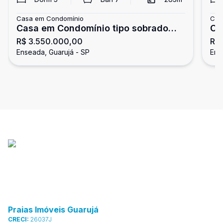
Casa em Condomínio
Cas
Casa em Condomínio tipo sobrado
Ca
R$ 3.550.000,00
R$ 
frente ao mar, 5 suítes, Enseada,
va
Enseada, Guarujá - SP
Ens
Guarujá
En
Praias Imóveis Guarujá
CRECI:
26037J