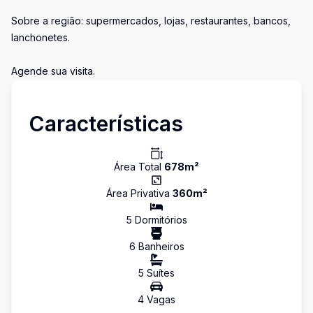
Sobre a região: supermercados, lojas, restaurantes, bancos,
lanchonetes.
Agende sua visita.
Características
Área Total
678
m²
Área Privativa
360
m²
5
Dormitório
s
6
Banheiro
s
5
Suíte
s
4
Vaga
s