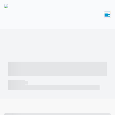
----- ----- -- ------ ---- ---- -- ----- -----
----- --- ------
----- -----
----- ----- -- ------ ---- ---- -- ----- ----- ----- --- ------