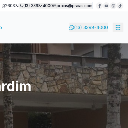
26037J
(13) 3398-4000
praias@praias.com
o
(13) 3398-4000
ardim