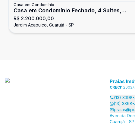
Casa em Condomínio
Casa em Condomínio Fechado, 4 Suítes,
R$ 2.200.000,00
Jardim Acapulco, Guarujá
Jardim Acapulco, Guarujá - SP
Praias Imó
CRECI:
26037
(13) 3398
(13) 3398
praias@pr
Avenida Dom
Guarujá - SP