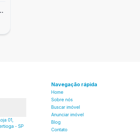
Casa em Condomínio
s,
Casa em condomínio fechado, 4 dormitóri
R$ 8.500.000,00
Jardim Acapulco, Guarujá.
Jardim Acapulco, Guarujá - SP
Navegação rápida
Home
Sobre nós
Buscar imóvel
Anunciar imóvel
oja 01,
Blog
ertioga - SP
Contato