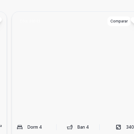
Cód:
88542
Comparar
²
Dorm
4
Ban
4
340