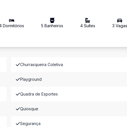
4
Dormitório
s
5
Banheiro
s
4
Suíte
s
3
Vaga
Churrasqueira Coletiva
Playground
Quadra de Esportes
Quiosque
Segurança