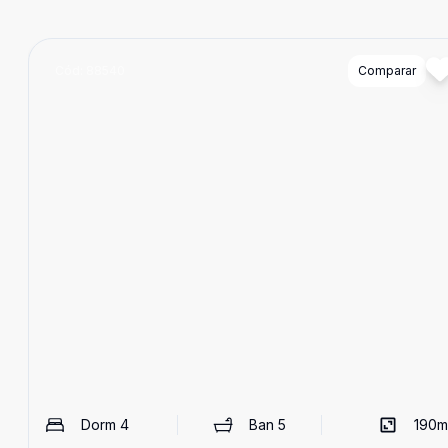
Cód:
88540
Comparar
Dorm
4
Ban
5
190
m