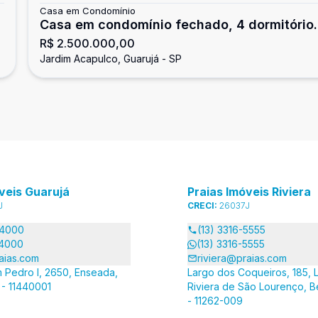
Casa em Condomínio
Casa em condomínio fechado, 4 dormitório
R$ 2.500.000,00
Jardim Acapulco, Guarujá
Jardim Acapulco, Guarujá - SP
veis Guarujá
Praias Imóveis Riviera
J
CRECI:
26037J
-4000
(13) 3316-5555
-4000
(13) 3316-5555
aias.com
riviera@praias.com
 Pedro I, 2650, Enseada,
Largo dos Coqueiros, 185, L
 - 11440001
Riviera de São Lourenço, B
- 11262-009