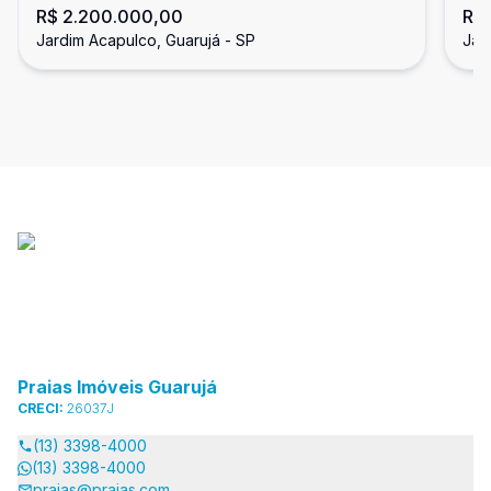
R$ 2.200.000,00
R$
Suítes, Jardim Acapulco, Guarujá
do
Jardim Acapulco, Guarujá - SP
Jar
Gu
Praias Imóveis Guarujá
CRECI:
26037J
(13) 3398-4000
(13) 3398-4000
praias@praias.com