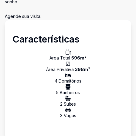
sonho.
Agende sua visita.
Características
Área Total
596
m²
Área Privativa
398
m²
4
Dormitório
s
5
Banheiro
s
2
Suíte
s
3
Vaga
s