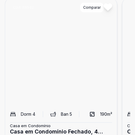
Cód:
88540
Comparar
Có
Dorm
4
Ban
5
190
m²
Casa em Condomínio
Cas
Casa em Condomínio Fechado, 4
Ca