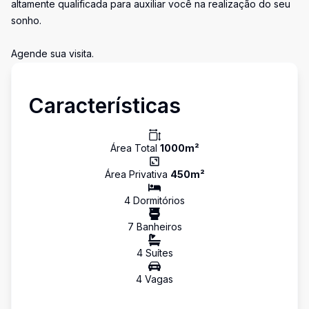
altamente qualificada para auxiliar você na realização do seu
sonho.
Agende sua visita.
Características
Área Total
1000
m²
Área Privativa
450
m²
4
Dormitório
s
7
Banheiro
s
4
Suíte
s
4
Vaga
s