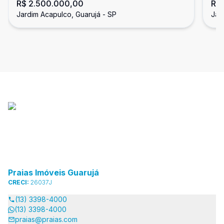
R$ 2.500.000,00
R$
dormitórios, Jardim Acapulco,
Su
Jardim Acapulco, Guarujá - SP
Jar
Guarujá
Praias Imóveis Guarujá
CRECI:
26037J
(13) 3398-4000
(13) 3398-4000
praias@praias.com