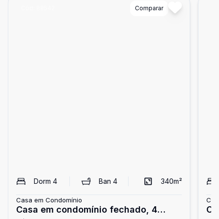
Cód:
88542
Comparar
Có
Dorm
4
Ban
4
340
m²
Casa em Condomínio
Cas
Casa em condomínio fechado, 4
Ca