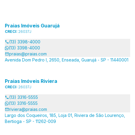
Praias Imóveis Guarujá
CRECI:
26037J
(13) 3398-4000
(13) 3398-4000
praias@praias.com
Avenida Dom Pedro I, 2650, Enseada, Guarujá - SP - 11440001
Praias Imóveis Riviera
CRECI:
26037J
(13) 3316-5555
(13) 3316-5555
riviera@praias.com
Largo dos Coqueiros, 185, Loja 01, Riviera de São Lourenço,
Bertioga - SP - 11262-009