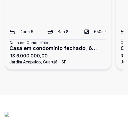
Dorm
6
Ban
8
650
m²
Casa em Condomínio
Cas
Casa em condomínio fechado, 6
Ca
R$ 6.000.000,00
R$
dormitórios, Jardim Acapulco,
Ja
Jardim Acapulco, Guarujá - SP
Jar
Guarujá