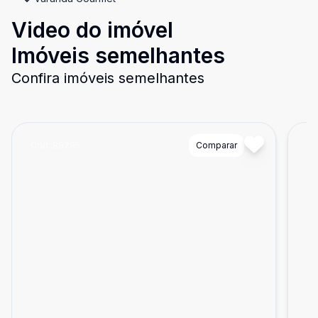
Video do imóvel
Imóveis semelhantes
Confira imóveis semelhantes
Cód:
88795
Comparar
Có