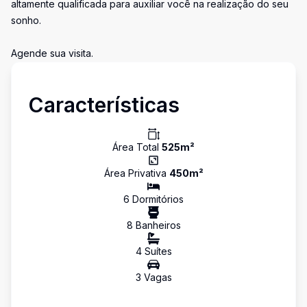
altamente qualificada para auxiliar você na realização do seu
sonho.
Agende sua visita.
Características
Área Total
525
m²
Área Privativa
450
m²
6
Dormitório
s
8
Banheiro
s
4
Suíte
s
3
Vaga
s