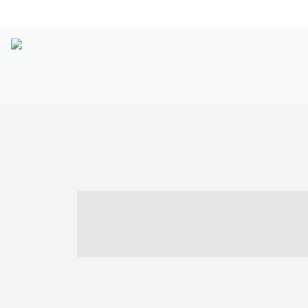
----- ----- -- -
- ------