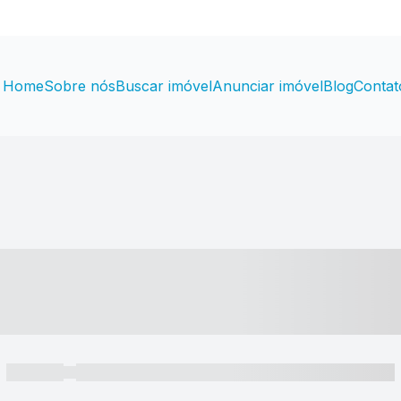
Home
Sobre nós
Buscar imóvel
Anunciar imóvel
Blog
Contat
----- ---- ---- -- ----
----- -----
----- ----- -- ------ ---- ---- -- ----- ----- ----- --- ------