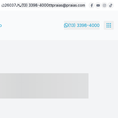
26037J
(13) 3398-4000
praias@praias.com
o
(13) 3398-4000
- ----- ----- --