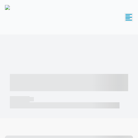
----- ----- -- ------ ---- ---- -- ----- -----
----- --- ------
----- -----
----- ----- -- ------ ---- ---- -- ----- ----- ----- --- ------