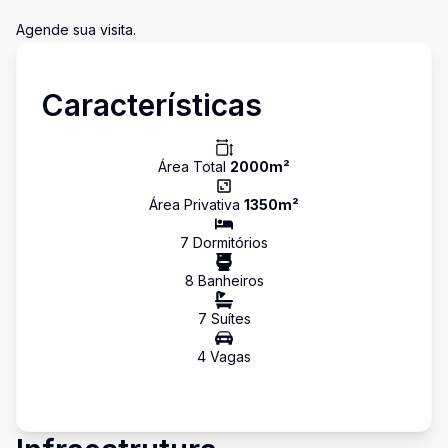
Agende sua visita.
Características
Área Total
2000
m²
Área Privativa
1350
m²
7
Dormitório
s
8
Banheiro
s
7
Suíte
s
4
Vaga
s