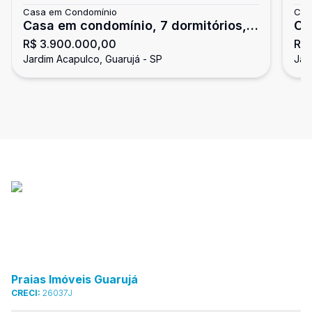
Casa em Condomínio
Cas
Casa em condomínio, 7 dormitórios,
Ca
R$ 3.900.000,00
R$
Jardim Acapulco, Guarujá
Ja
Jardim Acapulco, Guarujá - SP
Jar
Praias Imóveis Guarujá
CRECI:
26037J