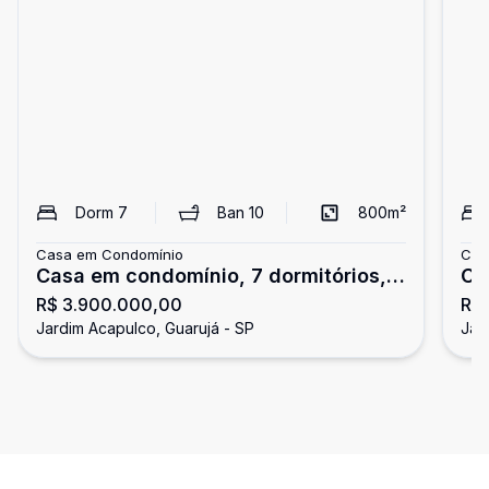
Dorm
7
Ban
10
800
m²
Casa em Condomínio
Cas
Casa em condomínio, 7 dormitórios,
Ca
R$ 3.900.000,00
R$
Jardim Acapulco, Guarujá
Ja
Jardim Acapulco, Guarujá - SP
Jar