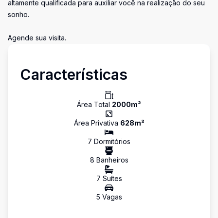
altamente qualificada para auxiliar você na realização do seu
sonho.
Agende sua visita.
Características
Área Total
2000
m²
Área Privativa
628
m²
7
Dormitório
s
8
Banheiro
s
7
Suíte
s
5
Vaga
s