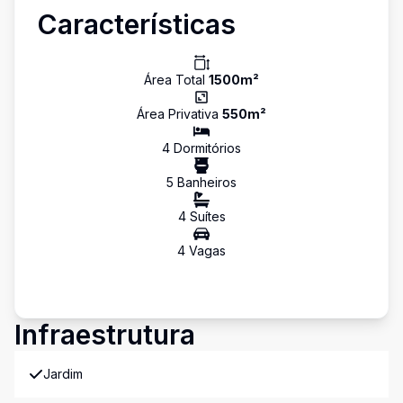
Características
Área Total
1500
m²
Área Privativa
550
m²
4
Dormitório
s
5
Banheiro
s
4
Suíte
s
4
Vaga
s
Infraestrutura
Jardim