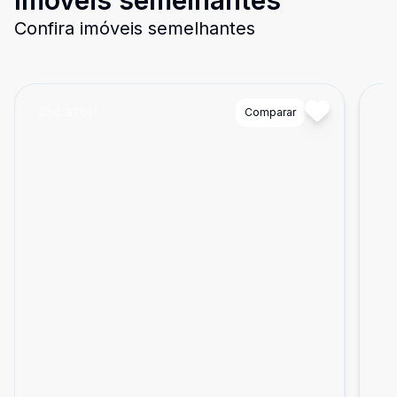
Imóveis semelhantes
Confira imóveis semelhantes
Cód:
82661
Comparar
Có