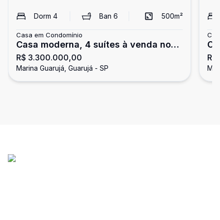
Dorm
4
Ban
6
500
m²
Casa em Condomínio
Cas
Casa moderna, 4 suítes à venda no
Ca
R$ 3.300.000,00
R$
Condomínio Marina Guarujá
do
Marina Guarujá, Guarujá - SP
Mar