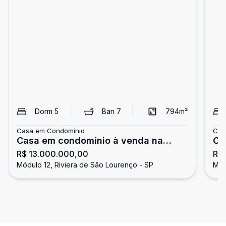
Dorm
5
Ban
7
794
m²
Casa em Condomínio
Cas
Casa em condomínio à venda na
Ca
R$ 13.000.000,00
R$
Riviera de São Lourenço
Ri
Módulo 12, Riviera de São Lourenço - SP
Mód