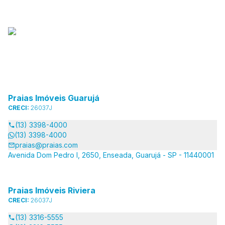
Praias Imóveis Guarujá
CRECI:
26037J
(13) 3398-4000
(13) 3398-4000
praias@praias.com
Avenida Dom Pedro I, 2650, Enseada, Guarujá - SP - 11440001
Praias Imóveis Riviera
CRECI:
26037J
(13) 3316-5555