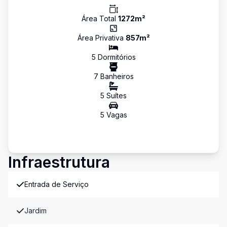
Área Total
1272
m²
Área Privativa
857
m²
5
Dormitório
s
7
Banheiro
s
5
Suíte
s
5
Vaga
s
Infraestrutura
Entrada de Serviço
Jardim