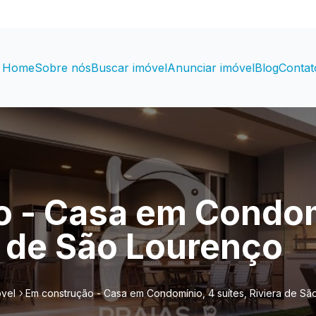
Home
Sobre nós
Buscar imóvel
Anunciar imóvel
Blog
Contat
 - Casa em Condom
a de São Lourenço
óvel
Em construção - Casa em Condomínio, 4 suítes, Riviera de S