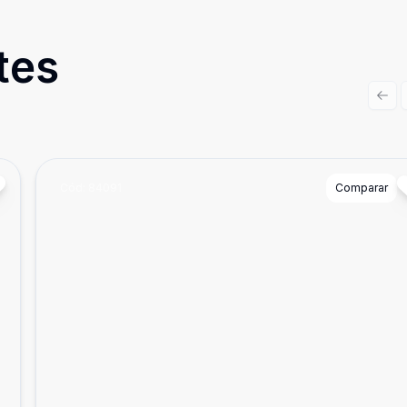
tes
Prev
Cód:
84091
Comparar