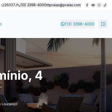
26037J
(13) 3398-4000
praias@praias.com
o
(13) 3398-4000
ínio, 4
ão Lourenço