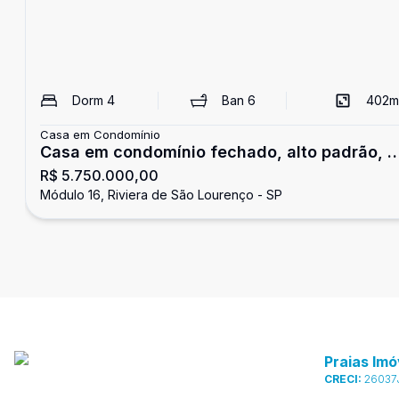
Dorm
4
Ban
6
402
m
Casa em Condomínio
Casa em condomínio fechado, alto padrão, 4
R$ 5.750.000,00
suítes, Riviera de São Lourenço, módulo 16
Módulo 16, Riviera de São Lourenço - SP
Praias Imó
CRECI:
26037