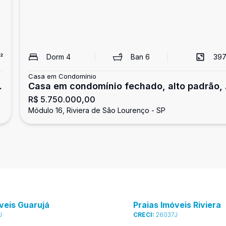
²
Dorm
4
Ban
6
397
Casa em Condomínio
Casa em condomínio fechado, alto padrão,
R$ 5.750.000,00
suítes, Riviera de São Lourenço, módulo 16
Módulo 16, Riviera de São Lourenço - SP
veis Guarujá
Praias Imóveis Riviera
J
CRECI:
26037J