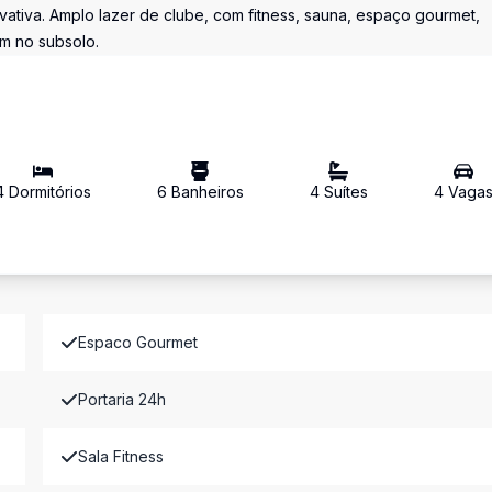
ativa. Amplo lazer de clube, com fitness, sauna, espaço gourmet,
m no subsolo.
4
Dormitório
s
6
Banheiro
s
4
Suíte
s
4
Vaga
Espaco Gourmet
Portaria 24h
Sala Fitness