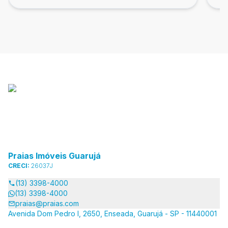
Praias Imóveis Guarujá
CRECI:
26037J
(13) 3398-4000
(13) 3398-4000
praias@praias.com
Avenida Dom Pedro I, 2650, Enseada, Guarujá - SP - 11440001