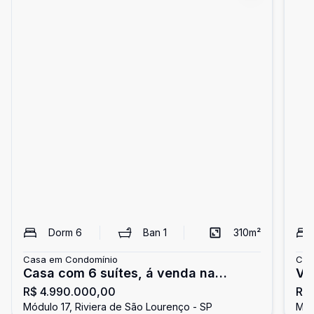
Dorm
6
Ban
1
310
m²
Casa em Condomínio
Cas
Casa com 6 suítes, á venda na
Vil
R$ 4.990.000,00
R$ 
Riviera de São Lourenço
Riv
Módulo 17, Riviera de São Lourenço - SP
Mód